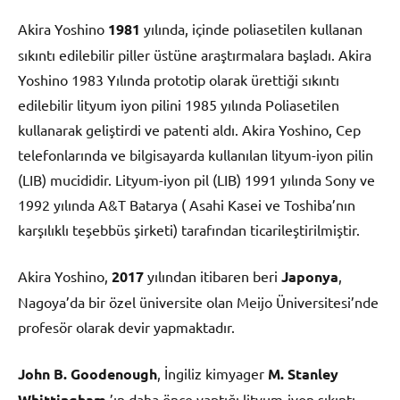
Akira Yoshino
1981
yılında, içinde poliasetilen kullanan
sıkıntı edilebilir piller üstüne araştırmalara başladı. Akira
Yoshino 1983 Yılında prototip olarak ürettiği sıkıntı
edilebilir lityum iyon pilini 1985 yılında Poliasetilen
kullanarak geliştirdi ve patenti aldı. Akira Yoshino, Cep
telefonlarında ve bilgisayarda kullanılan lityum-iyon pilin
(LIB) mucididir. Lityum-iyon pil (LIB) 1991 yılında Sony ve
1992 yılında A&T Batarya ( Asahi Kasei ve Toshiba’nın
karşılıklı teşebbüs şirketi) tarafından ticarileştirilmiştir.
Akira Yoshino,
2017
yılından itibaren beri
Japonya
,
Nagoya’da bir özel üniversite olan Meijo Üniversitesi’nde
profesör olarak devir yapmaktadır.
John B. Goodenough
, İngiliz kimyager
M. Stanley
Whittingham
’ın daha önce yaptığı lityum-iyon sıkıntı