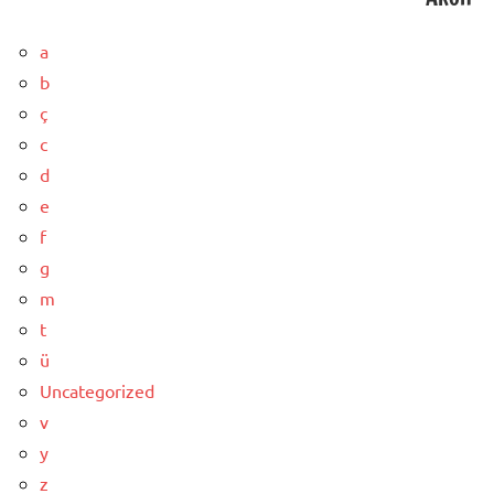
a
b
ç
c
d
e
f
g
m
t
ü
Uncategorized
v
y
z