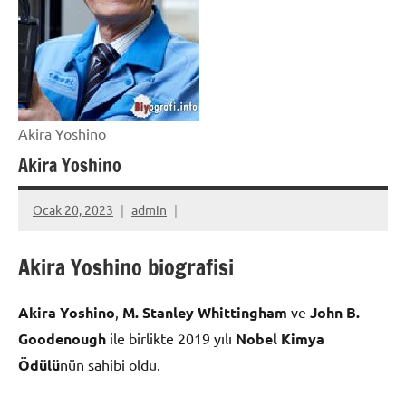
Akira Yoshino
Akira Yoshino
Ocak 20, 2023
admin
Akira Yoshino biografisi
Akira Yoshino
,
M. Stanley Whittingham
ve
John B.
Goodenough
ile birlikte 2019 yılı
Nobel Kimya
Ödülü
nün sahibi oldu.