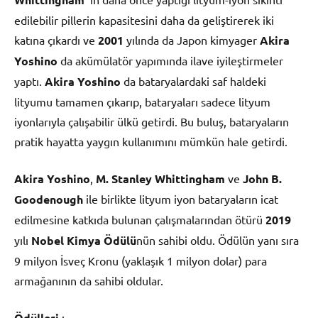
edilebilir pillerin kapasitesini daha da geliştirerek iki
katına çıkardı ve
2001
yılında da Japon kimyager
Akira
Yoshino
da akümülatör yapımında ilave iyileştirmeler
yaptı.
Akira Yoshino
da bataryalardaki saf haldeki
lityumu tamamen çıkarıp, bataryaları sadece lityum
iyonlarıyla çalışabilir ülkü getirdi. Bu buluş, bataryaların
pratik hayatta yaygın kullanımını mümkün hale getirdi.
Akira Yoshino
,
M. Stanley Whittingham
ve
John B.
Goodenough
ile birlikte lityum iyon bataryaların icat
edilmesine katkıda bulunan çalışmalarından ötürü
2019
yılı
Nobel Kimya Ödülü
nün sahibi oldu. Ödülün yanı sıra
9 milyon İsveç Kronu (yaklaşık 1 milyon dolar) para
armağanının da sahibi oldular.
Ödülleri
: