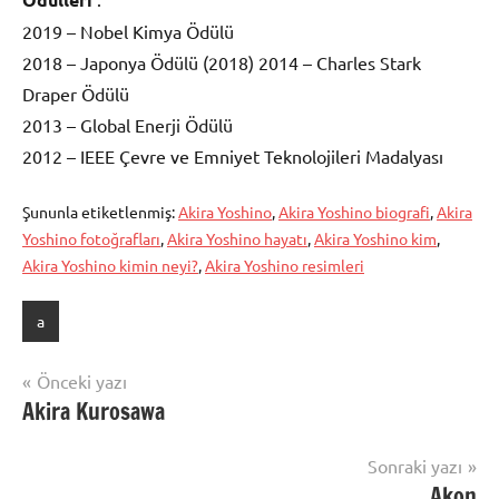
2019 – Nobel Kimya Ödülü
2018 – Japonya Ödülü (2018) 2014 – Charles Stark
Draper Ödülü
2013 – Global Enerji Ödülü
2012 – IEEE Çevre ve Emniyet Teknolojileri Madalyası
Şununla etiketlenmiş:
Akira Yoshino
,
Akira Yoshino biografi
,
Akira
Yoshino fotoğrafları
,
Akira Yoshino hayatı
,
Akira Yoshino kim
,
Akira Yoshino kimin neyi?
,
Akira Yoshino resimleri
a
Yazı
Önceki yazı
Akira Kurosawa
gezinmesi
Sonraki yazı
Akon