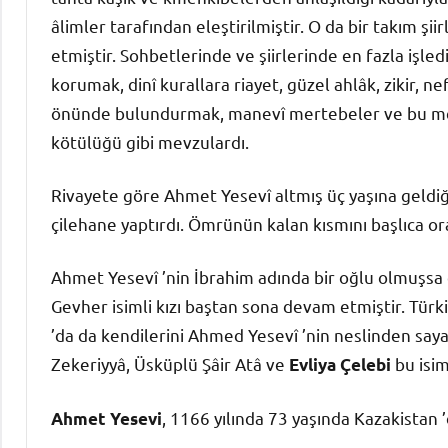
âlimler tarafından eleştirilmiştir. O da bir takım şii
etmiştir. Sohbetlerinde ve şiirlerinde en fazla işle
korumak, dinî kurallara riayet, güzel ahlâk, zikir, 
önünde bulundurmak, manevî mertebeler ve bu me
kötülüğü gibi mevzulardı.
Rivayete göre Ahmet Yesevî altmış üç yaşına geldiğ
çilehane yaptırdı. Ömrünün kalan kısmını başlıca or
Ahmet Yesevî ’nin İbrahim adında bir oğlu olmuşsa d
Gevher isimli kızı baştan sona devam etmiştir. Tür
’da da kendilerini Ahmed Yesevî ’nin neslinden say
Zekeriyyâ, Üsküplü Şâir Atâ ve
bu isim
Evliya Çelebi
, 1166 yılında 73 yaşında Kazakistan 
Ahmet Yesevi