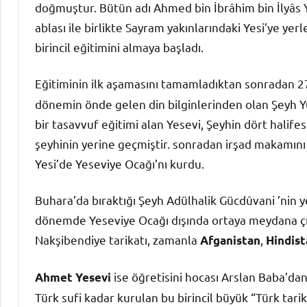
doğmuştur. Bütün adı Ahmed bin İbrâhim bin İlyâs Y
ablası ile birlikte Sayram yakınlarındaki Yesi’ye ye
birincil eğitimini almaya başladı.
Eğitiminin ilk aşamasını tamamladıktan sonradan 2
dönemin önde gelen din bilginlerinden olan Şeyh Y
bir tasavvuf eğitimi alan Yesevi, Şeyhin dört halife
şeyhinin yerine geçmiştir. sonradan irşad makamını
Yesi’de Yeseviye Ocağı’nı kurdu.
Buhara’da bıraktığı Şeyh Adülhalik Gücdûvani ’nin
dönemde Yeseviye Ocağı dışında ortaya meydana çıka
Nakşibendiye tarikatı, zamanla
,
Afganistan
Hindist
ise öğretisini hocası Arslan Baba’dan
Ahmet Yesevi
Türk sufi kadar kurulan bu birincil büyük “Türk tari