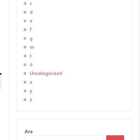
c
d
e
f
g
m
t
ü
Uncategorized
v
y
z
Ara