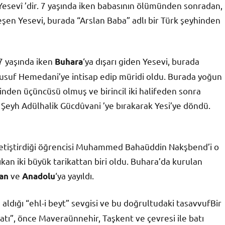
esevî ’dir. 7 yaşında iken babasının ölümünden sonradan,
rleşen Yesevi, burada “Arslan Baba” adlı bir Türk şeyhinden
7 yaşında iken
‘ya dışarı giden Yesevi, burada
Buhara
usuf Hemedani’ye intisap edip müridi oldu. Burada yoğun
sinden üçüncüsü olmuş ve birincil iki halifeden sonra
 Şeyh Adülhalik Gücdûvani ’ye bırakarak Yesi’ye döndü.
 yetiştirdiği öğrencisi Muhammed Bahaüddin Nakşbend’i o
n iki büyük tarikattan biri oldu. Buhara’da kurulan
ve
‘ya yayıldı.
an
Anadolu
 aldığı “ehl-i beyt” sevgisi ve bu doğrultudaki tasavvufBir
katı”, önce Maveraünnehir, Taşkent ve çevresi ile batı