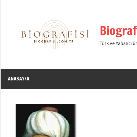
İçeriğe
geç
Biograf
Türk ve Yabancı ün
ANASAYFA