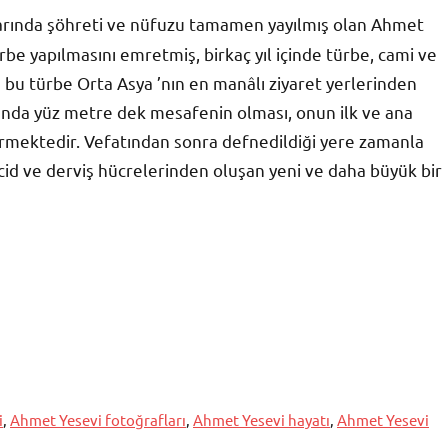
larında şöhreti ve nüfuzu tamamen yayılmış olan Ahmet
ürbe yapılmasını emretmiş, birkaç yıl içinde türbe, cami ve
n bu türbe Orta Asya ’nın en manâlı ziyaret yerlerinden
rasında yüz metre dek mesafenin olması, onun ilk ve ana
rmektedir. Vefatından sonra defnedildiği yere zamanla
cid ve derviş hücrelerinden oluşan yeni ve daha büyük bir
i
,
Ahmet Yesevi fotoğrafları
,
Ahmet Yesevi hayatı
,
Ahmet Yesevi