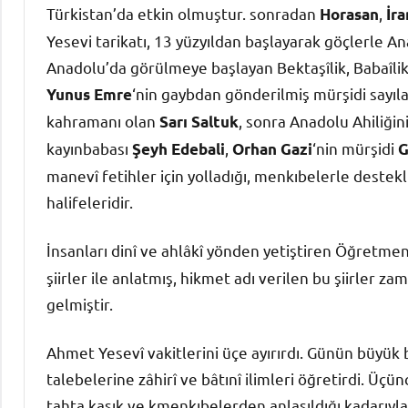
Türkistan’da etkin olmuştur. sonradan
,
Horasan
İra
Yesevi tarikatı, 13 yüzyıldan başlayarak göçlerle An
Anadolu’da görülmeye başlayan Bektaşîlik, Babaîlik, 
‘nin gaybdan gönderilmiş mürşidi sayıl
Yunus Emre
kahramanı olan
, sonra Anadolu Ahiliğini
Sarı Saltuk
kayınbabası
,
‘nin mürşidi
Şeyh Edebali
Orhan Gazi
G
manevî fetihler için yolladığı, menkıbelerle destekli
halifeleridir.
İnsanları dinî ve ahlâkî yönden yetiştiren Öğretme
şiirler ile anlatmış, hikmet adı verilen bu şiirler
gelmiştir.
Ahmet Yesevî vakitlerini üçe ayırırdı. Günün büyük
talebelerine zâhirî ve bâtınî ilimleri öğretirdi. Üç
tahta kaşık ve kmenkıbelerden anlaşıldığı kadarıyl