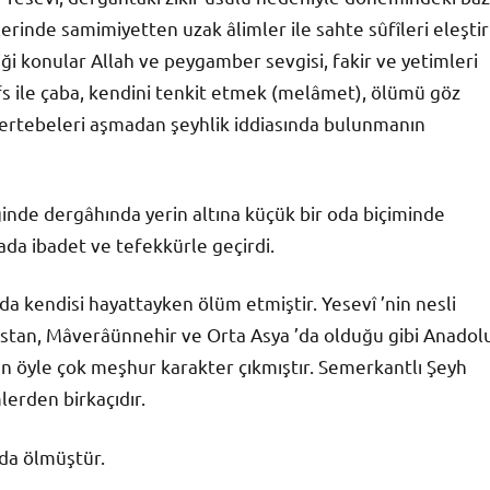
rlerinde samimiyetten uzak âlimler ile sahte sûfîleri eleştir
diği konular Allah ve peygamber sevgisi, fakir ve yetimleri
nefs ile çaba, kendini tenkit etmek (melâmet), ölümü göz
rtebeleri aşmadan şeyhlik iddiasında bulunmanın
inde dergâhında yerin altına küçük bir oda biçiminde
ada ibadet ve tefekkürle geçirdi.
a kendisi hayattayken ölüm etmiştir. Yesevî ’nin nesli
kistan, Mâverâünnehir ve Orta Asya ’da olduğu gibi Anadol
an öyle çok meşhur karakter çıkmıştır. Semerkantlı Şeyh
lerden birkaçıdır.
’da ölmüştür.