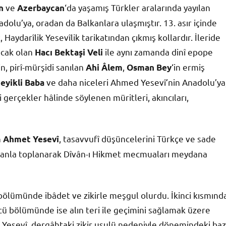
ve
‘da yaşamış Türkler aralarında yayılan
n
Azerbaycan
adolu’ya, oradan da Balkanlara ulaşmıştır. 13. asır içinde
Haydarîlik Yesevîlik tarikatından çıkmış kollardır. İleride
acak olan
ile aynı zamanda dinî epope
Hacı Bektaşi Veli
n, pirî-mürşidi sanılan
,
‘in ermiş
Ahi Âlem
Osman Bey
ve daha niceleri Ahmed Yesevî’nin Anadolu’ya
eyikli Baba
 gerçekler hâlinde söylenen müritleri, akıncıları,
n
, tasavvufî düşüncelerini Türkçe ve sade
Ahmet Yesevî
 zamanla toplanarak Dîvân-ı Hikmet mecmuaları meydana
 bölümünde ibâdet ve zikirle meşgul olurdu. İkinci kısmınd
üncü bölümünde ise alın teri ile geçimini sağlamak üzere
a Yesevî, dergâhtaki zikir usulü nedeniyle dönemindeki baz