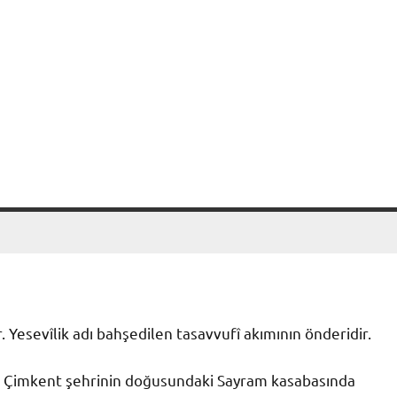
r. Yesevîlik adı bahşedilen tasavvufî akımının önderidir.
n Çimkent şehrinin doğusundaki Sayram kasabasında