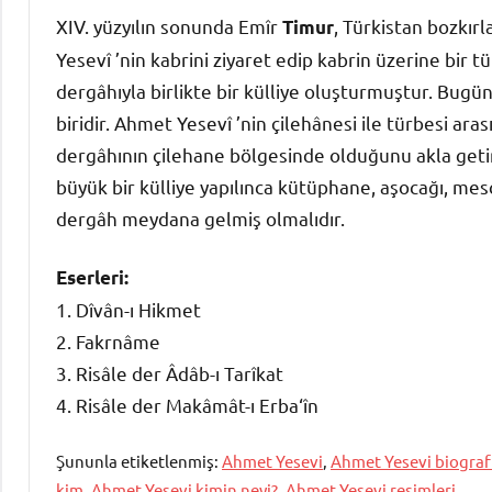
XIV. yüzyılın sonunda Emîr
, Türkistan bozkır
Timur
Yesevî ’nin kabrini ziyaret edip kabrin üzerine bir t
dergâhıyla birlikte bir külliye oluşturmuştur. Bugü
biridir. Ahmet Yesevî ’nin çilehânesi ile türbesi a
dergâhının çilehane bölgesinde olduğunu akla geti
büyük bir külliye yapılınca kütüphane, aşocağı, mes
dergâh meydana gelmiş olmalıdır.
Eserleri:
1. Dîvân-ı Hikmet
2. Fakrnâme
3. Risâle der Âdâb-ı Tarîkat
4. Risâle der Makâmât-ı Erba‘în
Şununla etiketlenmiş:
Ahmet Yesevi
,
Ahmet Yesevi biograf
kim
,
Ahmet Yesevi kimin neyi?
,
Ahmet Yesevi resimleri