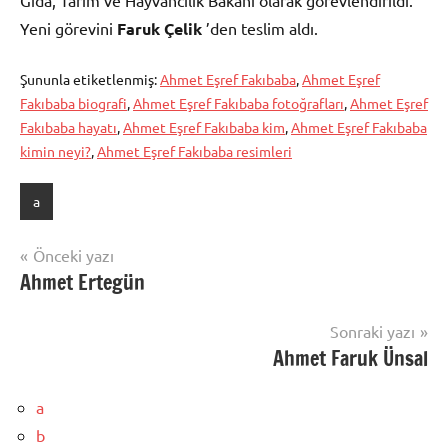
Yeni görevini
Faruk Çelik
’den teslim aldı.
Şununla etiketlenmiş:
Ahmet Eşref Fakıbaba
,
Ahmet Eşref
Fakıbaba biografi
,
Ahmet Eşref Fakıbaba fotoğrafları
,
Ahmet Eşref
Fakıbaba hayatı
,
Ahmet Eşref Fakıbaba kim
,
Ahmet Eşref Fakıbaba
kimin neyi?
,
Ahmet Eşref Fakıbaba resimleri
a
Yazı
Önceki yazı
Ahmet Ertegün
gezinmesi
Sonraki yazı
Ahmet Faruk Ünsal
a
b