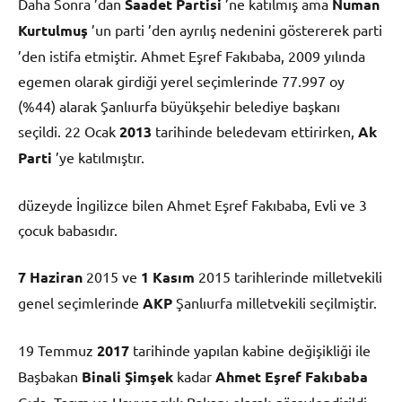
Daha Sonra ’dan
Saadet Partisi
’ne katılmış ama
Numan
Kurtulmuş
’un parti ’den ayrılış nedenini göstererek parti
’den istifa etmiştir. Ahmet Eşref Fakıbaba, 2009 yılında
egemen olarak girdiği yerel seçimlerinde 77.997 oy
(%44) alarak Şanlıurfa büyükşehir belediye başkanı
seçildi. 22 Ocak
2013
tarihinde beledevam ettirirken,
Ak
Parti
’ye katılmıştır.
düzeyde İngilizce bilen Ahmet Eşref Fakıbaba, Evli ve 3
çocuk babasıdır.
7 Haziran
2015 ve
1 Kasım
2015 tarihlerinde milletvekili
genel seçimlerinde
AKP
Şanlıurfa milletvekili seçilmiştir.
19 Temmuz
2017
tarihinde yapılan kabine değişikliği ile
Başbakan
Binali Şimşek
kadar
Ahmet Eşref Fakıbaba
Gıda, Tarım ve Hayvancılık Bakanı olarak görevlendirildi.