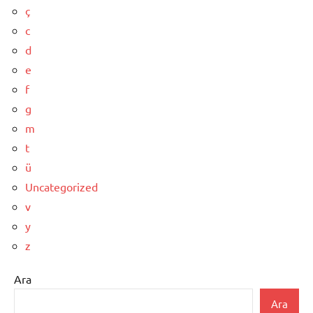
ç
c
d
e
f
g
m
t
ü
Uncategorized
v
y
z
Ara
Ara