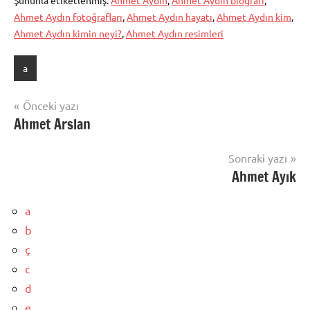
Ahmet Aydın fotoğrafları
,
Ahmet Aydın hayatı
,
Ahmet Aydın kim
,
Ahmet Aydın kimin neyi?
,
Ahmet Aydın resimleri
a
Yazı
Önceki yazı
Ahmet Arslan
gezinmesi
Sonraki yazı
Ahmet Ayık
a
b
ç
c
d
e