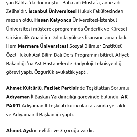
yan Kâhta ’da doğmuştur. Baba adı Mustafa, anne adı
Zeliha’dır.
İstanbul Üniversitesi
Hukuk Fakültesinden
mezun oldu.
Hasan Kalyoncu
Üniversitesi-İstanbul
Üniversitesi müşterek programında Önderlik ve Küresel
Girişimcilik Anabilim Dalında yüksek lisansını tamamladı.
Hem
Marmara Üniversitesi
Sosyal Bilimler Enstitüsü
Özel Hukuk Asıl Bilim Dalı Ders Programını bitirdi. Afiyet
Bakanlığı ’na Ast Hastanelerde Radyoloji Teknisyenliği
görevi yaptı. Özgürlük avukatlık yaptı.
Ahmet Kültürlü
,
Fazilet Partisi
nde Teşkilattan Sorumlu
Adıyaman
İl Başkan Yardımcılığı görevinde bulundu.
AK
PARTİ
Adıyaman İl Teşkilatı kurucuları arasında yer aldı
ve Adıyaman İl Başkanlığı yaptı.
Ahmet Aydın
, evlidir ve 3 çocuğu vardır.