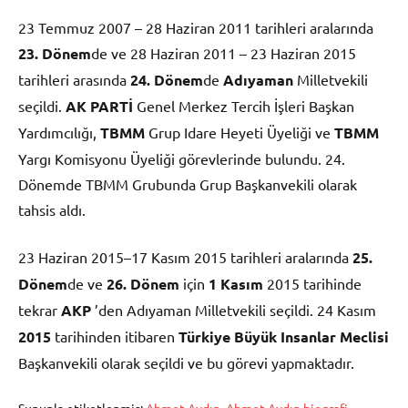
23 Temmuz 2007 – 28 Haziran 2011 tarihleri aralarında
23. Dönem
de ve 28 Haziran 2011 – 23 Haziran 2015
tarihleri arasında
24. Dönem
de
Adıyaman
Milletvekili
seçildi.
AK PARTİ
Genel Merkez Tercih İşleri Başkan
Yardımcılığı,
TBMM
Grup Idare Heyeti Üyeliği ve
TBMM
Yargı Komisyonu Üyeliği görevlerinde bulundu. 24.
Dönemde TBMM Grubunda Grup Başkanvekili olarak
tahsis aldı.
23 Haziran 2015–17 Kasım 2015 tarihleri aralarında
25.
Dönem
de ve
26. Dönem
için
1 Kasım
2015 tarihinde
tekrar
AKP
’den Adıyaman Milletvekili seçildi. 24 Kasım
2015
tarihinden itibaren
Türkiye Büyük Insanlar Meclisi
Başkanvekili olarak seçildi ve bu görevi yapmaktadır.
Şununla etiketlenmiş:
Ahmet Aydın
,
Ahmet Aydın biografi
,