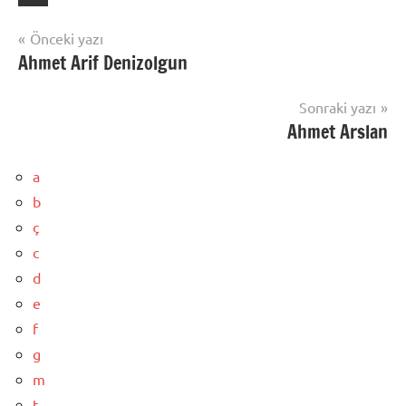
Yazı
Önceki yazı
Ahmet Arif Denizolgun
gezinmesi
Sonraki yazı
Ahmet Arslan
a
b
ç
c
d
e
f
g
m
t