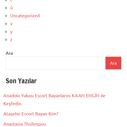
ü
Uncategorized
v
y
z
Ara
Ara
Son Yazılar
Anadolu Yakası Escort Bayanlarını KAAN ENGİN ile
Keşfedin.
Ataşehir Escort Bayan Kim?
Anastasia Thsilimpou