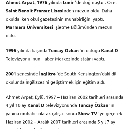
Ahmet Arpat
,
1976
yılında
İzmir
’de doğmuştur. Özel
Saint Benoit Fransız Lisesi
nden mezun oldu. Daha
okulda iken okul gazetesinin muhabirliğini yaptı.
Marmara Üniversitesi
İşletme Bölümünden mezun
oldu.
1996
yılında başında
Tuncay Özkan
’ın olduğu
Kanal D
Televizyonu ’nun Haber Merkezinde stajını yaptı.
2001
senesinde
İngiltre
’de South Kensington’daki dil
okulunda İngilizcesini geliştirmek için eğitim aldı.
Ahmet Arpat, Eylül 1997 – Haziran 2002 tarihleri arasında
4 yıl 10 ay
Kanal D
televizyonunda
Tuncay Özkan
’ın
yanına muhabir olarak çalıştı. sonra
Show TV
’ye geçerek
Haziran 2002 – Aralık 2007 tarihleri arasında 5 yıl 7 ay