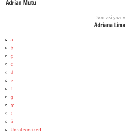
Adrian Mutu
gezinmesi
Sonraki yazı
Adriana Lima
a
b
ç
c
d
e
f
g
m
t
ü
Uncategorized