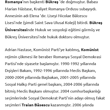
Romanya
‘nın başkenti
Bükreş
’de doğmuştur. Babası
Marian Năstase, Kraliyet Romanya Ordusu subayıydı.
Annesinin adı Elena ’dır. Liseyi Nicolae Bălcescu
Lisesi’nde (şimdi Saint Sava Ulusal Koleji) bitirdi.
Bükreş
Üniversitesi
nde Hukuk ve sosyoloji eğitimi görmüş ve
Bükreş Üniversitesi’nde hukuk doktoru olmuştur.
Adrian Nastase, Komünist Parti’ye katılmış,
Komünist
rejimin çökmesi ile beraber Romanya Sosyal Demokrasi
Partisi’nde siyasete başlamıştır. 1990-1992 yıllarında
Dışişleri Bakanı, 1992-1996 yıllarında Meclis Başkanı,
2000-2004 yıllarında Başbakan, 2001-2005 yıllarında
Sosyal Halkçı Parti genel başkanı, 2004-2006 yıllarında
bitmiş Meclis Başkanı olmuştur. 2004 cumhurbaşkanlığı
seçimlerinde Sosyal Demokrat Parti’nin adayı olmuş fakat
seçimleri
Traian Băsescu
kazanmıştır. 2006 yılında