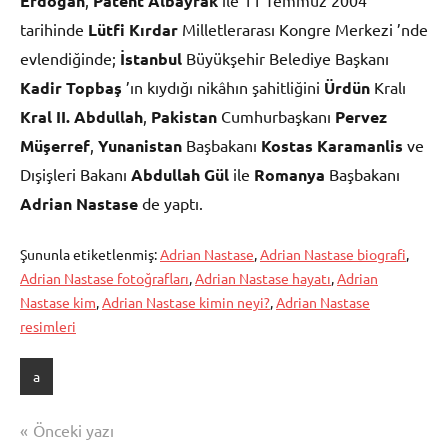
Erdoğan
Patent Albayrak
tarihinde
Lütfi Kırdar
Milletlerarası Kongre Merkezi ’nde
evlendiğinde;
İstanbul
Büyükşehir Belediye Başkanı
Kadir Topbaş
’ın kıydığı nikâhın şahitliğini
Ürdün
Kralı
Kral II. Abdullah
,
Pakistan
Cumhurbaşkanı
Pervez
Müşerref
,
Yunanistan
Başbakanı
Kostas Karamanlis
ve
Dışişleri Bakanı
Abdullah Gül
ile
Romanya
Başbakanı
Adrian Nastase
de yaptı.
Şununla etiketlenmiş:
Adrian Nastase
,
Adrian Nastase biografi
,
Adrian Nastase fotoğrafları
,
Adrian Nastase hayatı
,
Adrian
Nastase kim
,
Adrian Nastase kimin neyi?
,
Adrian Nastase
resimleri
a
Yazı
Önceki yazı