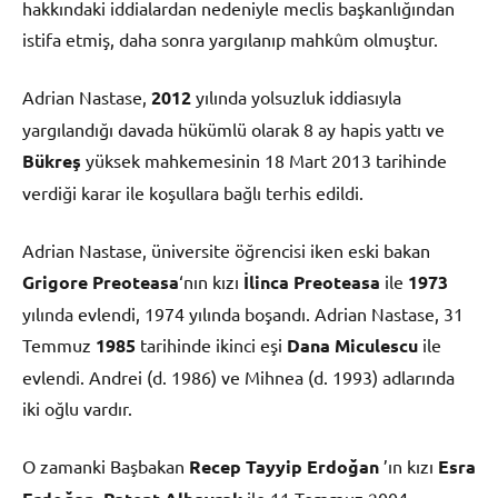
hakkındaki iddialardan nedeniyle meclis başkanlığından
istifa etmiş, daha sonra yargılanıp mahkûm olmuştur.
Adrian Nastase,
2012
yılında yolsuzluk iddiasıyla
yargılandığı davada hükümlü olarak 8 ay hapis yattı ve
Bükreş
yüksek mahkemesinin 18 Mart 2013 tarihinde
verdiği karar ile koşullara bağlı terhis edildi.
Adrian Nastase, üniversite öğrencisi iken eski bakan
Grigore Preoteasa
‘nın kızı
İlinca Preoteasa
ile
1973
yılında evlendi, 1974 yılında boşandı. Adrian Nastase, 31
Temmuz
1985
tarihinde ikinci eşi
Dana Miculescu
ile
evlendi. Andrei (d. 1986) ve Mihnea (d. 1993) adlarında
iki oğlu vardır.
O zamanki Başbakan
Recep Tayyip Erdoğan
’ın kızı
Esra
,
ile 11 Temmuz 2004