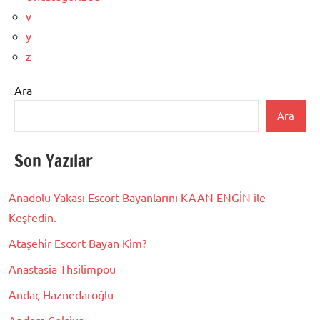
v
y
z
Ara
Ara
Son Yazılar
Anadolu Yakası Escort Bayanlarını KAAN ENGİN ile
Keşfedin.
Ataşehir Escort Bayan Kim?
Anastasia Thsilimpou
Andaç Haznedaroğlu
Anders Celsius