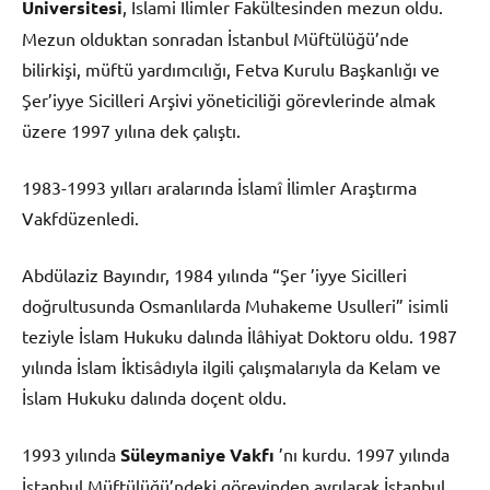
Üniversitesi
, İslami İlimler Fakültesinden mezun oldu.
Mezun olduktan sonradan İstanbul Müftülüğü’nde
bilirkişi, müftü yardımcılığı, Fetva Kurulu Başkanlığı ve
Şer’iyye Sicilleri Arşivi yöneticiliği görevlerinde almak
üzere 1997 yılına dek çalıştı.
1983-1993 yılları aralarında İslamî İlimler Araştırma
Vakfdüzenledi.
Abdülaziz Bayındır, 1984 yılında “Şer ’iyye Sicilleri
doğrultusunda Osmanlılarda Muhakeme Usulleri” isimli
teziyle İslam Hukuku dalında İlâhiyat Doktoru oldu. 1987
yılında İslam İktisâdıyla ilgili çalışmalarıyla da Kelam ve
İslam Hukuku dalında doçent oldu.
1993 yılında
Süleymaniye Vakfı
’nı kurdu. 1997 yılında
İstanbul Müftülüğü’ndeki görevinden ayrılarak İstanbul