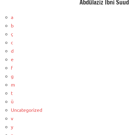
Abdülaziz İbni Suud
a
b
ç
c
d
e
f
g
m
t
ü
Uncategorized
v
y
z