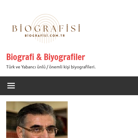
İçeriğe
geç
Biografi & Biyografiler
Türk ve Yabancı ünlü / önemli kişi biyografileri.