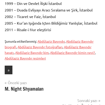
1999 – Din ve Devlet İlişki İstanbul
2001 – Duada Evliyayı Aracı Sıralama ve Şirk, İstanbul
2002 – Ticaret ve Faiz, İstanbul
2005 – Kur’an Işığında Içten Bildiğimiz Yanlışlar, İstanbul
2011 – Risale-i Nur eleştirisi
Şununla etiketlenmiş:
Abdülaziz Bayındır
,
Abdülaziz Bayındır
biografi
,
Abdülaziz Bayındır fotoğrafları
,
Abdülaziz Bayındır
hayatı
,
Abdülaziz Bayındır kim
,
Abdülaziz Bayındır kimin neyi?
,
Abdülaziz Bayındır resimleri
a
Yazı
Önceki yazı
M. Night Shyamalan
gezinmesi
Sonraki yazı