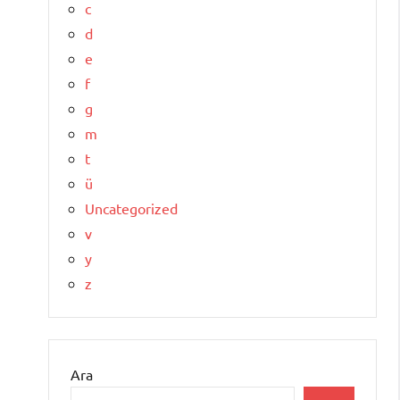
c
d
e
f
g
m
t
ü
Uncategorized
v
y
z
Ara