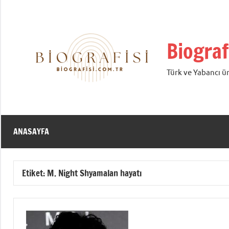
İçeriğe
geç
Biograf
Türk ve Yabancı ün
ANASAYFA
Etiket:
M. Night Shyamalan hayatı