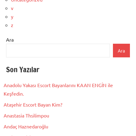
v
y
z
Ara
Ara
Son Yazılar
Anadolu Yakası Escort Bayanlarını KAAN ENGİN ile
Keşfedin.
Ataşehir Escort Bayan Kim?
Anastasia Thsilimpou
Andaç Haznedaroğlu