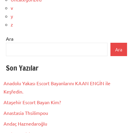
v
y
z
Ara
Ara
Son Yazılar
Anadolu Yakası Escort Bayanlarını KAAN ENGİN ile
Keşfedin.
Ataşehir Escort Bayan Kim?
Anastasia Thsilimpou
Andaç Haznedaroğlu