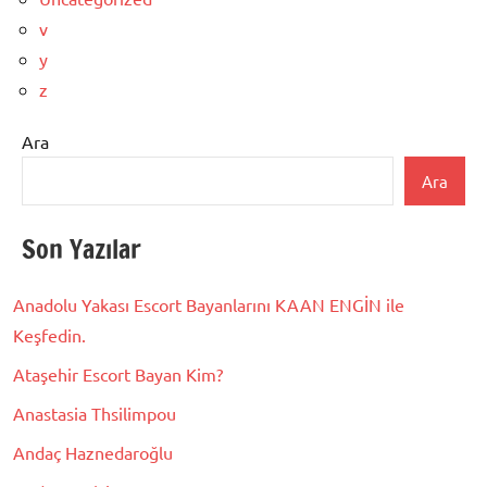
v
y
z
Ara
Ara
Son Yazılar
Anadolu Yakası Escort Bayanlarını KAAN ENGİN ile
Keşfedin.
Ataşehir Escort Bayan Kim?
Anastasia Thsilimpou
Andaç Haznedaroğlu