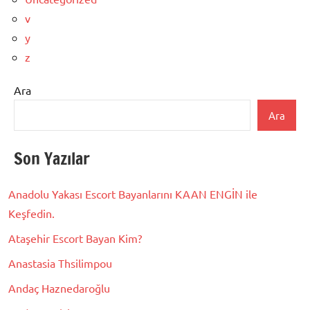
v
y
z
Ara
Ara
Son Yazılar
Anadolu Yakası Escort Bayanlarını KAAN ENGİN ile
Keşfedin.
Ataşehir Escort Bayan Kim?
Anastasia Thsilimpou
Andaç Haznedaroğlu