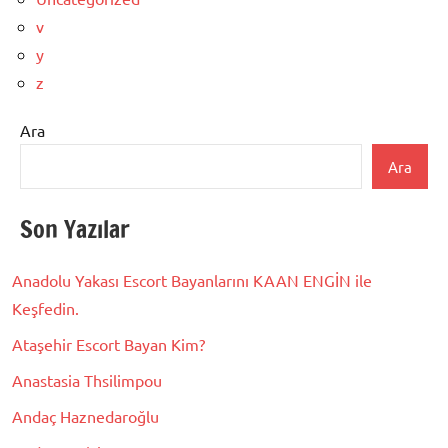
v
y
z
Ara
Ara
Son Yazılar
Anadolu Yakası Escort Bayanlarını KAAN ENGİN ile
Keşfedin.
Ataşehir Escort Bayan Kim?
Anastasia Thsilimpou
Andaç Haznedaroğlu