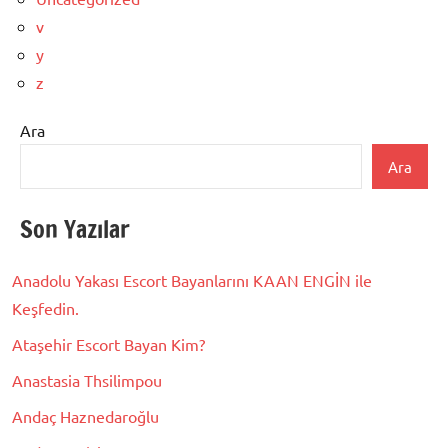
v
y
z
Ara
Ara
Son Yazılar
Anadolu Yakası Escort Bayanlarını KAAN ENGİN ile
Keşfedin.
Ataşehir Escort Bayan Kim?
Anastasia Thsilimpou
Andaç Haznedaroğlu