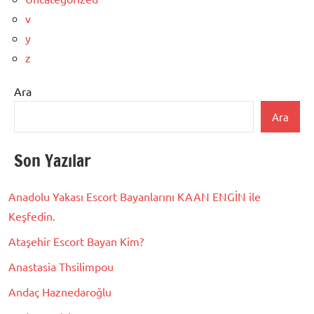
v
y
z
Ara
Ara
Son Yazılar
Anadolu Yakası Escort Bayanlarını KAAN ENGİN ile
Keşfedin.
Ataşehir Escort Bayan Kim?
Anastasia Thsilimpou
Andaç Haznedaroğlu