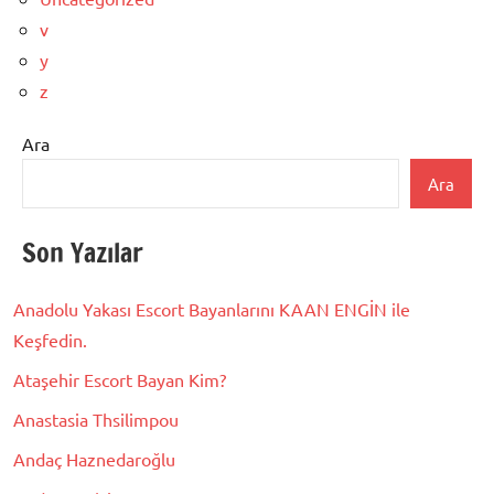
v
y
z
Ara
Ara
Son Yazılar
Anadolu Yakası Escort Bayanlarını KAAN ENGİN ile
Keşfedin.
Ataşehir Escort Bayan Kim?
Anastasia Thsilimpou
Andaç Haznedaroğlu