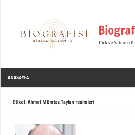
İçeriğe
geç
Biograf
Türk ve Yabancı ün
ANASAYFA
Etiket:
Ahmet Mümtaz Taylan resimleri