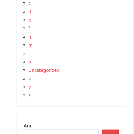
c
d
e
f
g
m
t
ü
Uncategorized
v
y
z
Ara