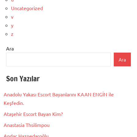
Uncategorized
v
y
z
Ara
Ara
Son Yazılar
Anadolu Yakası Escort Bayanlarını KAAN ENGİN ile
Keşfedin.
Ataşehir Escort Bayan Kim?
Anastasia Thsilimpou
Andaç Haznedaroğlu