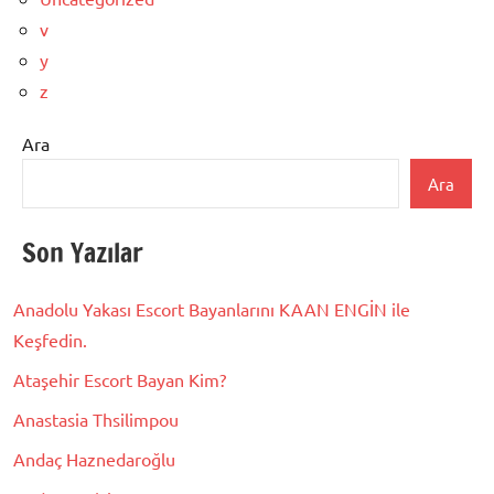
v
y
z
Ara
Ara
Son Yazılar
Anadolu Yakası Escort Bayanlarını KAAN ENGİN ile
Keşfedin.
Ataşehir Escort Bayan Kim?
Anastasia Thsilimpou
Andaç Haznedaroğlu