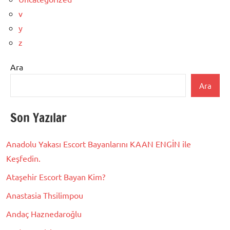
v
y
z
Ara
Ara
Son Yazılar
Anadolu Yakası Escort Bayanlarını KAAN ENGİN ile
Keşfedin.
Ataşehir Escort Bayan Kim?
Anastasia Thsilimpou
Andaç Haznedaroğlu