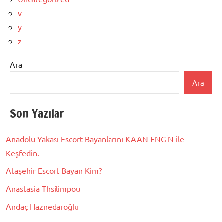
v
y
z
Ara
Ara
Son Yazılar
Anadolu Yakası Escort Bayanlarını KAAN ENGİN ile
Keşfedin.
Ataşehir Escort Bayan Kim?
Anastasia Thsilimpou
Andaç Haznedaroğlu